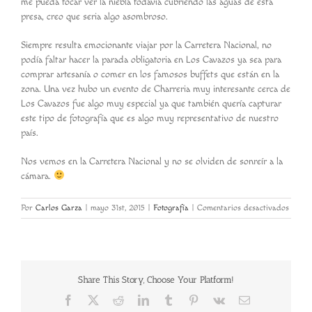
me pueda tocar ver la niebla todavía cubriendo las aguas de esta
presa, creo que seria algo asombroso.
Siempre resulta emocionante viajar por la Carretera Nacional, no
podía faltar hacer la parada obligatoria en Los Cavazos ya sea para
comprar artesanía o comer en los famosos buffets que están en la
zona. Una vez hubo un evento de Charreria muy interesante cerca de
Los Cavazos fue algo muy especial ya que también quería capturar
este tipo de fotografía que es algo muy representativo de nuestro
país.
Nos vemos en la Carretera Nacional y no se olviden de sonreír a la
cámara.
en
Por
Carlos Garza
|
mayo 31st, 2015
|
Fotografía
|
Comentarios desactivados
Aquí
Viene
la
Lluvia
de
Share This Story, Choose Your Platform!
Nuevo
Facebook
X
Reddit
LinkedIn
Tumblr
Pinterest
Vk
Correo
electrónico